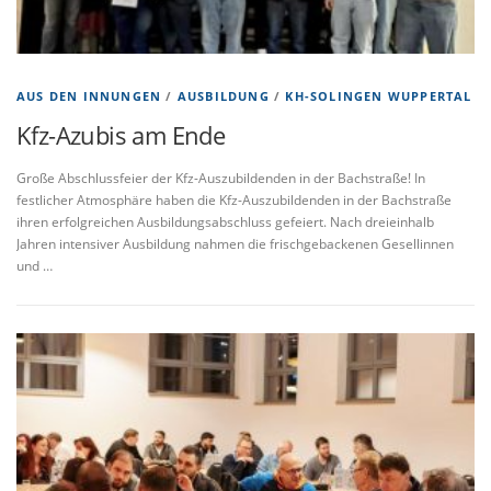
AUS DEN INNUNGEN
/
AUSBILDUNG
/
KH-SOLINGEN WUPPERTAL
Kfz-Azubis am Ende
Große Abschlussfeier der Kfz-Auszubildenden in der Bachstraße! In
festlicher Atmosphäre haben die Kfz-Auszubildenden in der Bachstraße
ihren erfolgreichen Ausbildungsabschluss gefeiert. Nach dreieinhalb
Jahren intensiver Ausbildung nahmen die frischgebackenen Gesellinnen
und …