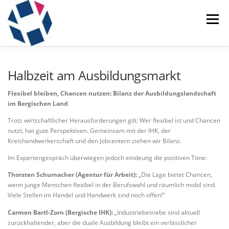
Zum
Inhalt
Menü
springen
ÜBER UNS
SERVICE
SHOWREEL
Halbzeit am Ausbildungsmarkt
Flexibel bleiben, Chancen nutzen: Bilanz der Ausbildungslandschaft
im Bergischen Land
GALERIE
TEAM
NEWS
KONTAKT
Trotz wirtschaftlicher Herausforderungen gilt: Wer flexibel ist und Chancen
nutzt, hat gute Perspektiven. Gemeinsam mit der IHK, der
Kreishandwerkerschaft und den Jobcentern ziehen wir Bilanz.
RECHTLICHES
Im Expertengespräch überwiegen jedoch eindeutig die positiven Töne:
Thorsten Schumacher (Agentur für Arbeit):
„Die Lage bietet Chancen,
wenn junge Menschen flexibel in der Berufswahl und räumlich mobil sind.
Viele Stellen im Handel und Handwerk sind noch offen!“
Carmen Bartl-Zorn (Bergische IHK):
„Industriebetriebe sind aktuell
zurückhaltender, aber die duale Ausbildung bleibt ein verlässlicher